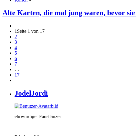
Alte Karten, die mal jung waren, bevor si
1
Seite 1 von 17
2
3
4
5
6
7
…
17
JodelJordi
ehrwürdiger Fausttänzer