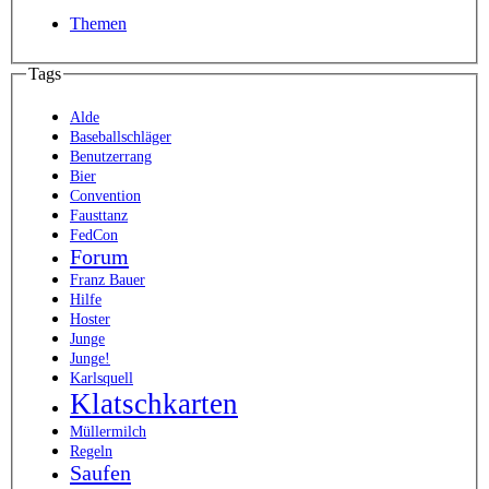
Themen
Tags
Alde
Baseballschläger
Benutzerrang
Bier
Convention
Fausttanz
FedCon
Forum
Franz Bauer
Hilfe
Hoster
Junge
Junge!
Karlsquell
Klatschkarten
Müllermilch
Regeln
Saufen