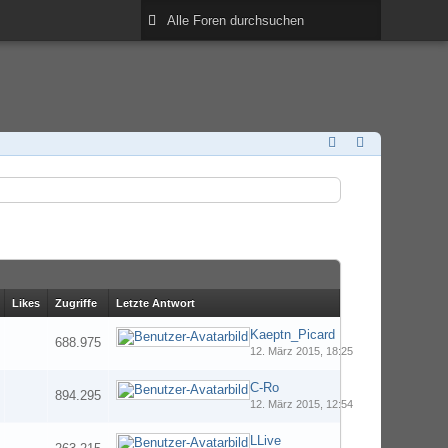
Likes
Zugriffe
Letzte Antwort
Kaeptn_Picard
688.975
12. März 2015, 18:25
C-Ro
894.295
12. März 2015, 12:54
LLive