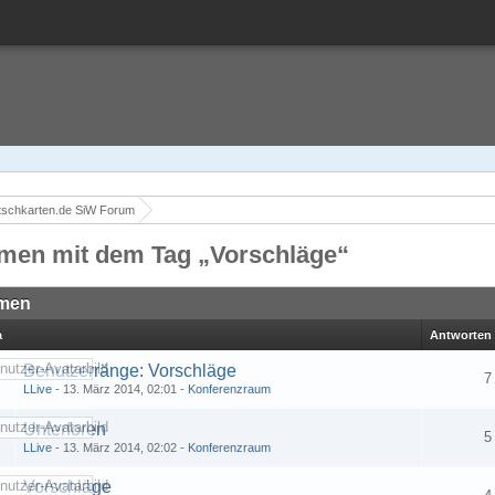
tschkarten.de SiW Forum
men mit dem Tag „Vorschläge“
men
a
Antworten
Benutzerränge: Vorschläge
7
LLive
-
13. März 2014, 02:01
-
Konferenzraum
Unterforen
5
LLive
-
13. März 2014, 02:02
-
Konferenzraum
Vorschläge