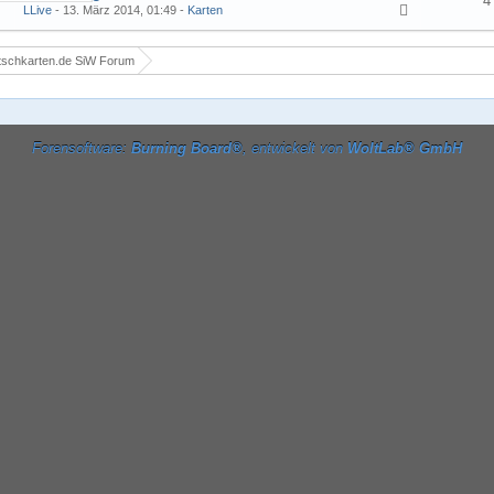
4
LLive
-
13. März 2014, 01:49
-
Karten
tschkarten.de SiW Forum
Forensoftware:
Burning Board®
, entwickelt von
WoltLab® GmbH