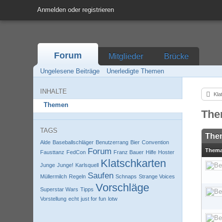
Anmelden oder registrieren
Forum
Mitglieder
Brücke
Ungelesene Beiträge
Unerledigte Themen
INHALTE
Kla
Themen
The
TAGS
The
Alde
Baseballschläger
Benutzerrang
Bier
Convention
Forum
Them
Fausttanz
FedCon
Franz Bauer
Hilfe
Hoster
Klatschkarten
Junge
Junge!
Karlsquell
Saufen
Müllermilch
Regeln
Schnaps
Strange Voices
Vorschläge
Superstar Wars
Tipps
Vorstellung
echt
just for fun
lotw