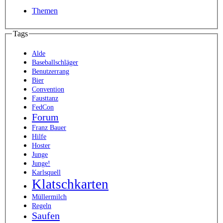
Themen
Tags
Alde
Baseballschläger
Benutzerrang
Bier
Convention
Fausttanz
FedCon
Forum
Franz Bauer
Hilfe
Hoster
Junge
Junge!
Karlsquell
Klatschkarten
Müllermilch
Regeln
Saufen