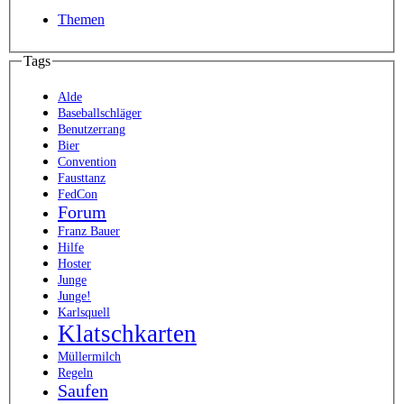
Themen
Tags
Alde
Baseballschläger
Benutzerrang
Bier
Convention
Fausttanz
FedCon
Forum
Franz Bauer
Hilfe
Hoster
Junge
Junge!
Karlsquell
Klatschkarten
Müllermilch
Regeln
Saufen