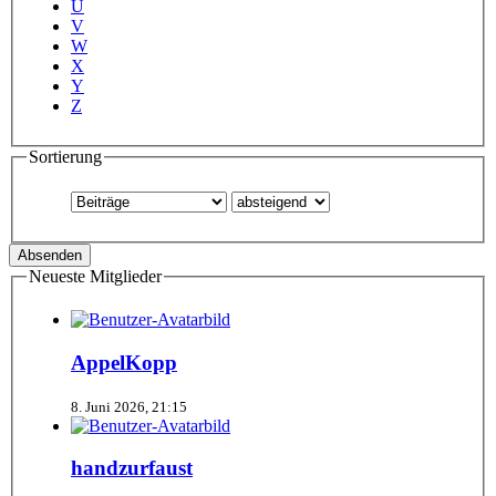
U
V
W
X
Y
Z
Sortierung
Neueste Mitglieder
AppelKopp
8. Juni 2026, 21:15
handzurfaust