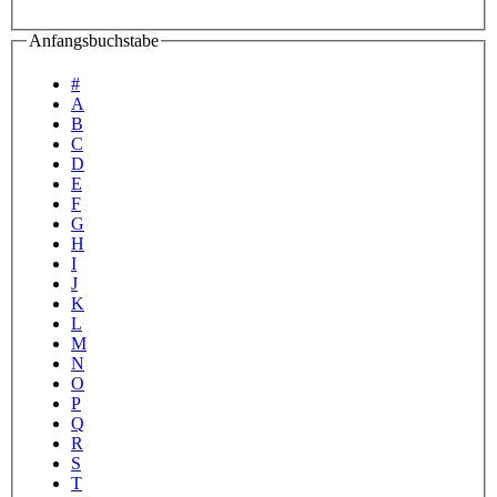
Anfangsbuchstabe
#
A
B
C
D
E
F
G
H
I
J
K
L
M
N
O
P
Q
R
S
T