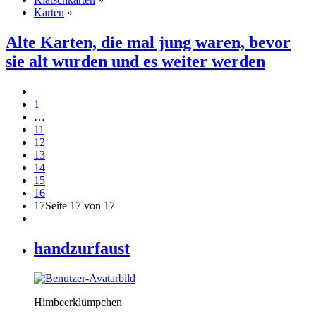
Karten
»
Alte Karten, die mal jung waren, bevor
sie alt wurden und es weiter werden
1
…
11
12
13
14
15
16
17
Seite 17 von 17
handzurfaust
Himbeerklümpchen