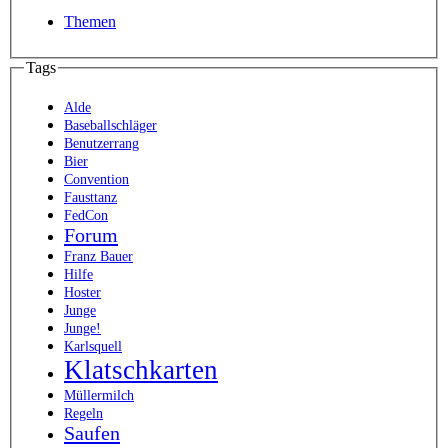
Themen
Tags
Alde
Baseballschläger
Benutzerrang
Bier
Convention
Fausttanz
FedCon
Forum
Franz Bauer
Hilfe
Hoster
Junge
Junge!
Karlsquell
Klatschkarten
Müllermilch
Regeln
Saufen