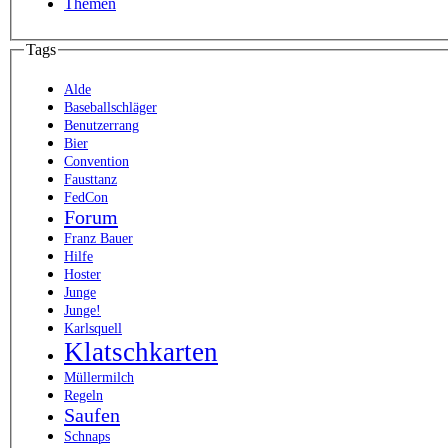
Themen
Tags
Alde
Baseballschläger
Benutzerrang
Bier
Convention
Fausttanz
FedCon
Forum
Franz Bauer
Hilfe
Hoster
Junge
Junge!
Karlsquell
Klatschkarten
Müllermilch
Regeln
Saufen
Schnaps