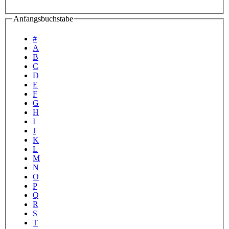
Anfangsbuchstabe
#
A
B
C
D
E
F
G
H
I
J
K
L
M
N
O
P
Q
R
S
T