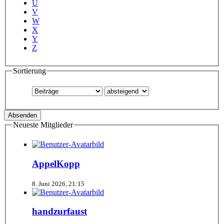
U
V
W
X
Y
Z
Sortierung
Neueste Mitglieder
AppelKopp
8. Juni 2026, 21:15
handzurfaust