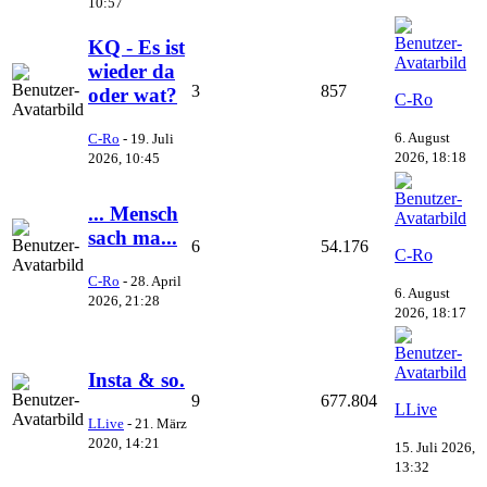
10:57
KQ - Es ist
wieder da
3
857
oder wat?
C-Ro
6. August
C-Ro
-
19. Juli
2026, 18:18
2026, 10:45
... Mensch
sach ma...
6
54.176
C-Ro
C-Ro
-
28. April
6. August
2026, 21:28
2026, 18:17
Insta & so.
9
677.804
LLive
LLive
-
21. März
2020, 14:21
15. Juli 2026,
13:32