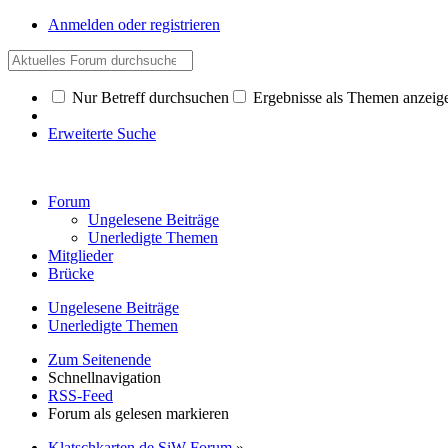
Anmelden oder registrieren
Nur Betreff durchsuchen
Ergebnisse als Themen anzeig
Erweiterte Suche
Forum
Ungelesene Beiträge
Unerledigte Themen
Mitglieder
Brücke
Ungelesene Beiträge
Unerledigte Themen
Zum Seitenende
Schnellnavigation
RSS-Feed
Forum als gelesen markieren
Klatschkarten.de SiW Forum
»