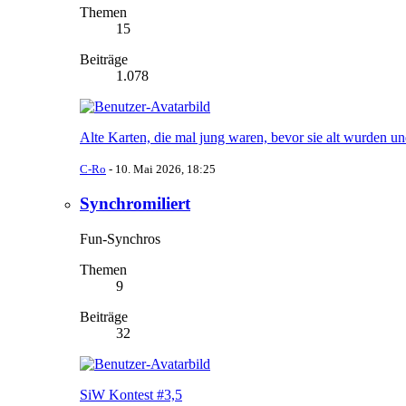
Themen
15
Beiträge
1.078
Alte Karten, die mal jung waren, bevor sie alt wurden u
C-Ro
-
10. Mai 2026, 18:25
Synchromiliert
Fun-Synchros
Themen
9
Beiträge
32
SiW Kontest #3,5